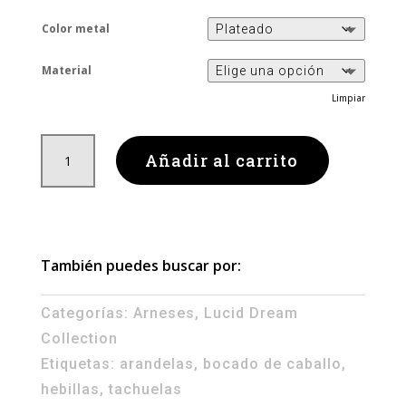
Color metal
Material
Limpiar
Lucid
Añadir al carrito
Dream
Blue
Harness
cantidad
También puedes buscar por:
Categorías:
Arneses
,
Lucid Dream
Collection
Etiquetas:
arandelas
,
bocado de caballo
,
hebillas
,
tachuelas