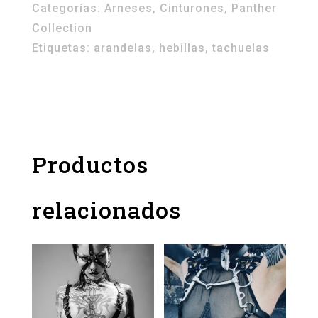
Categorías:
Arneses
,
Cinturones
,
Panther
Collection
Etiquetas:
arandelas
,
hebillas
,
tachuelas
Productos
relacionados