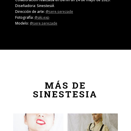
Diseñadora: SinestesiÄ
Dirección de arte:
@sere.serezade
Fotografía:
@aki.exp
Modelo:
@sere.serezade
MÁS DE
SINESTESIA