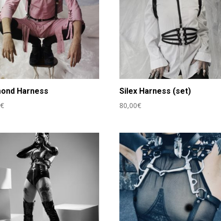
mond Harness
Silex Harness (set)
0
€
80,00
€