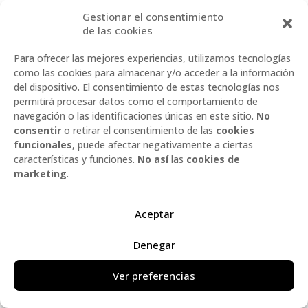
establezca expresamente que es una renuncia y se formalice y
Gestionar el consentimiento
se le comunique al Usuario por escrito.
de las cookies
12. NULIDAD
Para ofrecer las mejores experiencias, utilizamos tecnologías
Si alguna de las presentes Condiciones fuesen declaradas
como las cookies para almacenar y/o acceder a la información
nulas y sin efecto por resolución firme dictada por autoridad
del dispositivo. El consentimiento de estas tecnologías nos
competente, el resto de las cláusulas permanecerán en vigor,
permitirá procesar datos como el comportamiento de
sin que queden afectadas por dicha declaración de nulidad.
navegación o las identificaciones únicas en este sitio.
No
13. ACUERDO COMPLETO
consentir
o retirar el consentimiento de las
cookies
funcionales
, puede afectar negativamente a ciertas
Las presentes Condiciones y todo documento al que se haga
características y funciones.
No así
las
cookies de
referencia expresa en estas constituyen el acuerdo íntegro
marketing
.
existente entre el Usuario y Artesanía en cuero y caucho en
relación con el objeto de compraventa y sustituyen a cualquier
otro pacto, acuerdo o promesa anterior convenida
Aceptar
verbalmente o por escrito por las mismas partes.
El Usuario y Artesanía en cuero y caucho reconocen haber
Denegar
consentido la celebración de un contrato sin haber confiado
en ninguna declaración o promesa hecha por la otra parte,
Ver preferencias
salvo aquello que figura expresamente mencionado en las
presentes Condiciones.